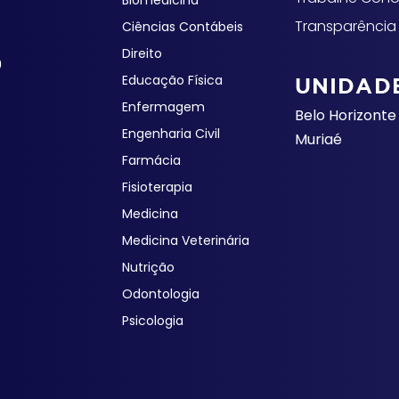
Biomedicina
Transparência
Ciências Contábeis
Direito
0
Educação Física
UNIDAD
Enfermagem
Belo Horizonte
Engenharia Civil
Muriaé
Farmácia
Fisioterapia
Medicina
Medicina Veterinária
Nutrição
Odontologia
Psicologia