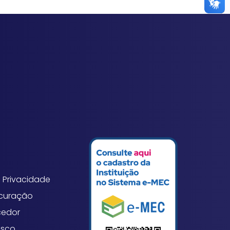
 Privacidade
ocuração
cedor
osco