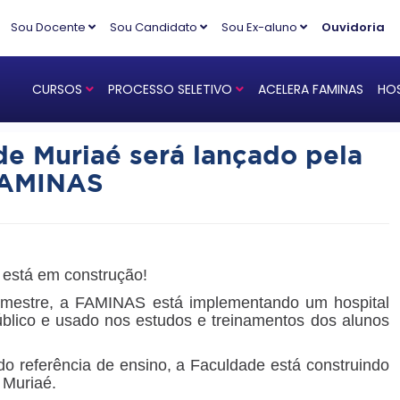
Sou Docente
Sou Candidato
Sou Ex-aluno
Ouvidoria
CURSOS
PROCESSO SELETIVO
ACELERA FAMINAS
HOS
de Muriaé será lançado pela
AMINAS
á está em construção!
semestre, a FAMINAS está implementando um hospital
público e usado nos estudos e treinamentos dos alunos
o referência de ensino, a Faculdade está construindo
e Muriaé.