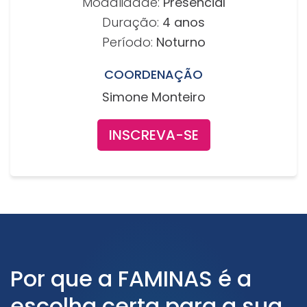
Modalidade:
Presencial
Duração:
4 anos
Período:
Noturno
COORDENAÇÃO
Simone Monteiro
INSCREVA-SE
Por que a FAMINAS é a
escolha certa para a sua