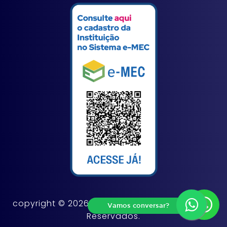
copyright © 2026. FAMINAS - Todos os Direitos
Vamos conversar?
Reservados.